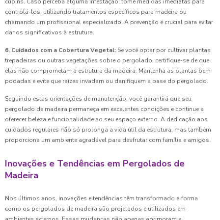
cupins. Caso perceba alguma infestação, tome medidas imediatas para
controlá-los, utilizando tratamentos específicos para madeira ou
chamando um profissional especializado. A prevenção é crucial para evitar
danos significativos à estrutura.
6. Cuidados com a Cobertura Vegetal:
Se você optar por cultivar plantas
trepadeiras ou outras vegetações sobre o pergolado, certifique-se de que
elas não comprometam a estrutura da madeira. Mantenha as plantas bem
podadas e evite que raízes invadam ou danifiquem a base do pergolado.
Seguindo estas orientações de manutenção, você garantirá que seu
pergolado de madeira permaneça em excelentes condições e continue a
oferecer beleza e funcionalidade ao seu espaço externo. A dedicação aos
cuidados regulares não só prolonga a vida útil da estrutura, mas também
proporciona um ambiente agradável para desfrutar com família e amigos.
Inovações e Tendências em Pergolados de
Madeira
Nos últimos anos, inovações e tendências têm transformado a forma
como os pergolados de madeira são projetados e utilizados em
ambientes externos. Essas mudanças não apenas aprimoram a