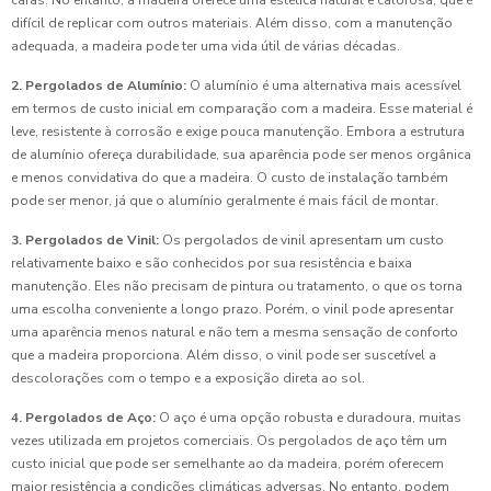
caras. No entanto, a madeira oferece uma estética natural e calorosa, que é
difícil de replicar com outros materiais. Além disso, com a manutenção
adequada, a madeira pode ter uma vida útil de várias décadas.
2. Pergolados de Alumínio:
O alumínio é uma alternativa mais acessível
em termos de custo inicial em comparação com a madeira. Esse material é
leve, resistente à corrosão e exige pouca manutenção. Embora a estrutura
de alumínio ofereça durabilidade, sua aparência pode ser menos orgânica
e menos convidativa do que a madeira. O custo de instalação também
pode ser menor, já que o alumínio geralmente é mais fácil de montar.
3. Pergolados de Vinil:
Os pergolados de vinil apresentam um custo
relativamente baixo e são conhecidos por sua resistência e baixa
manutenção. Eles não precisam de pintura ou tratamento, o que os torna
uma escolha conveniente a longo prazo. Porém, o vinil pode apresentar
uma aparência menos natural e não tem a mesma sensação de conforto
que a madeira proporciona. Além disso, o vinil pode ser suscetível a
descolorações com o tempo e a exposição direta ao sol.
4. Pergolados de Aço:
O aço é uma opção robusta e duradoura, muitas
vezes utilizada em projetos comerciais. Os pergolados de aço têm um
custo inicial que pode ser semelhante ao da madeira, porém oferecem
maior resistência a condições climáticas adversas. No entanto, podem