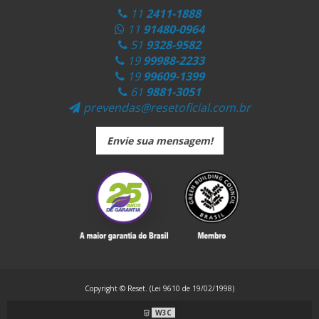
11
2411-1888
11
91480-0964
51
9328-9582
19
99988-2233
19
99609-1399
61
9881-3051
prevendas@resetoficial.com.br
Envie sua mensagem!
Copyright © Reset. (Lei 9610 de 19/02/1998)
W3C