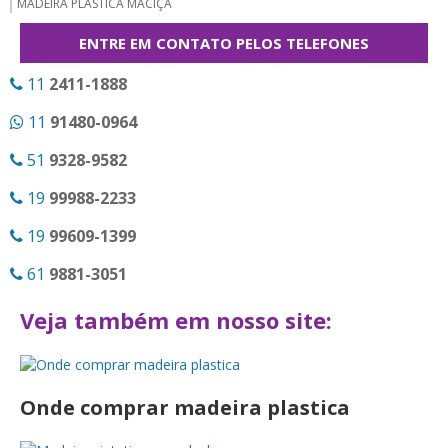
MADEIRA PLASTICA MACIÇA
MADEIRA PLASTICA PARA BANCO
ENTRE EM CONTATO PELOS TELEFONES
MADEIRA PLASTICA PARA FACHADA
11
2411-1888
MADEIRA PLÁSTICA SP
11
91480-0964
MADEIRA SINTÉTICA
51
9328-9582
MADEIRA SINTETICA PARA DECK
MADEIRA SINTÉTICA PREÇO
19
99988-2233
MOVEIS DE MADEIRA PLASTICA
19
99609-1399
MOVEIS DE MADEIRA PLASTICA ONDE COMPRAR
61
9881-3051
ONDE COMPRAR MADEIRA PLASTICA
Veja também em nosso site:
ONDE COMPRAR MADEIRA PLASTICA EM SP
PERGOLADO DE MADEIRA PLASTICA
PERGOLADO DE PLASTICO
Onde comprar madeira plastica
PERGOLADO DE PLASTICO IMITANDO MADEIRA