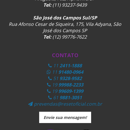
Tel:
(11) 93237-9439
São José dos Campos Sul/SP
Rua Afonso Cesar de Siqueira, 175, Vila Adyana, São
José dos Campos SP
Tel:
(12) 99776-7622
CONTATO
11
2411-1888
11
91480-0964
51
9328-9582
19
99988-2233
19
99609-1399
61
9881-3051
prevendas@resetoficial.com.br
Envie sua mensagem!