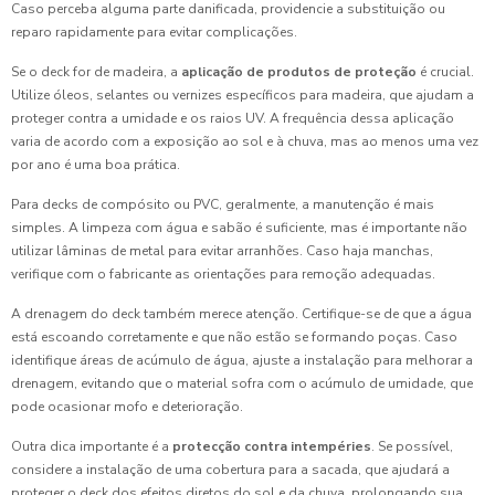
Caso perceba alguma parte danificada, providencie a substituição ou
reparo rapidamente para evitar complicações.
Se o deck for de madeira, a
aplicação de produtos de proteção
é crucial.
Utilize óleos, selantes ou vernizes específicos para madeira, que ajudam a
proteger contra a umidade e os raios UV. A frequência dessa aplicação
varia de acordo com a exposição ao sol e à chuva, mas ao menos uma vez
por ano é uma boa prática.
Para decks de compósito ou PVC, geralmente, a manutenção é mais
simples. A limpeza com água e sabão é suficiente, mas é importante não
utilizar lâminas de metal para evitar arranhões. Caso haja manchas,
verifique com o fabricante as orientações para remoção adequadas.
A drenagem do deck também merece atenção. Certifique-se de que a água
está escoando corretamente e que não estão se formando poças. Caso
identifique áreas de acúmulo de água, ajuste a instalação para melhorar a
drenagem, evitando que o material sofra com o acúmulo de umidade, que
pode ocasionar mofo e deterioração.
Outra dica importante é a
protecção contra intempéries
. Se possível,
considere a instalação de uma cobertura para a sacada, que ajudará a
proteger o deck dos efeitos diretos do sol e da chuva, prolongando sua