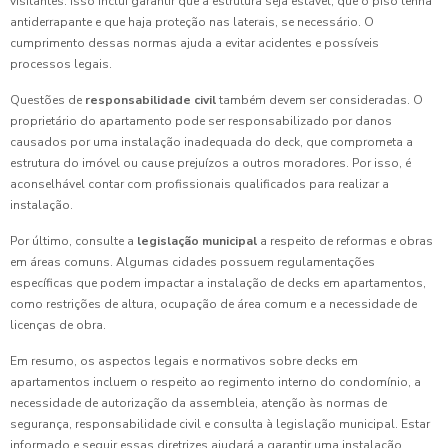
visitantes. Isso inclui garantir que a estrutura seja estável, que o piso tenha
antiderrapante e que haja proteção nas laterais, se necessário. O
cumprimento dessas normas ajuda a evitar acidentes e possíveis
processos legais.
Questões de
responsabilidade civil
também devem ser consideradas. O
proprietário do apartamento pode ser responsabilizado por danos
causados por uma instalação inadequada do deck, que comprometa a
estrutura do imóvel ou cause prejuízos a outros moradores. Por isso, é
aconselhável contar com profissionais qualificados para realizar a
instalação.
Por último, consulte a
legislação municipal
a respeito de reformas e obras
em áreas comuns. Algumas cidades possuem regulamentações
específicas que podem impactar a instalação de decks em apartamentos,
como restrições de altura, ocupação de área comum e a necessidade de
licenças de obra.
Em resumo, os aspectos legais e normativos sobre decks em
apartamentos incluem o respeito ao regimento interno do condomínio, a
necessidade de autorização da assembleia, atenção às normas de
segurança, responsabilidade civil e consulta à legislação municipal. Estar
informado e seguir essas diretrizes ajudará a garantir uma instalação