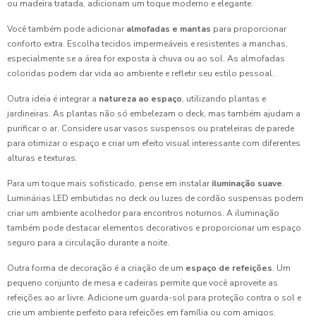
ou madeira tratada, adicionam um toque moderno e elegante.
Você também pode adicionar
almofadas e mantas
para proporcionar
conforto extra. Escolha tecidos impermeáveis e resistentes a manchas,
especialmente se a área for exposta à chuva ou ao sol. As almofadas
coloridas podem dar vida ao ambiente e refletir seu estilo pessoal.
Outra ideia é integrar a
natureza ao espaço
, utilizando plantas e
jardineiras. As plantas não só embelezam o deck, mas também ajudam a
purificar o ar. Considere usar vasos suspensos ou prateleiras de parede
para otimizar o espaço e criar um efeito visual interessante com diferentes
alturas e texturas.
Para um toque mais sofisticado, pense em instalar
iluminação suave
.
Luminárias LED embutidas no deck ou luzes de cordão suspensas podem
criar um ambiente acolhedor para encontros noturnos. A iluminação
também pode destacar elementos decorativos e proporcionar um espaço
seguro para a circulação durante a noite.
Outra forma de decoração é a criação de um
espaço de refeições
. Um
pequeno conjunto de mesa e cadeiras permite que você aproveite as
refeições ao ar livre. Adicione um guarda-sol para proteção contra o sol e
crie um ambiente perfeito para refeições em família ou com amigos.